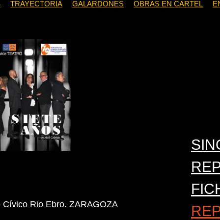
S
TRAYECTORIA
GALARDONES
OBRAS EN CARTEL
E
SIN
RE
FIC
ro Cívico Rio Ebro. ZARAGOZA
RE