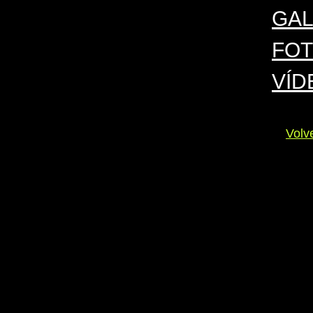
GA
FOT
VÍD
Vol