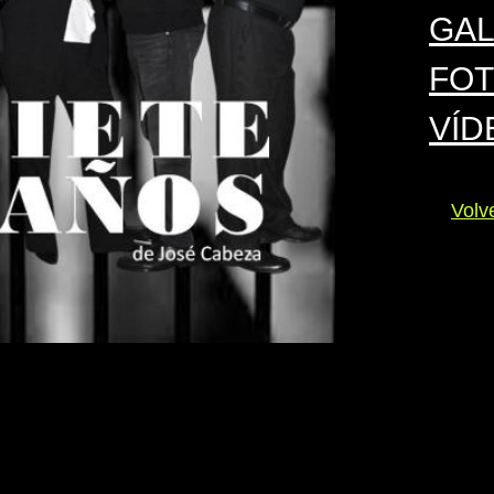
GA
FOT
VÍD
Vol