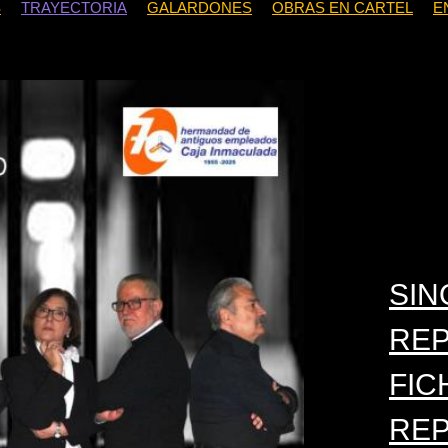
S
TRAYECTORIA
GALARDONES
OBRAS EN CARTEL
E
SIN
RE
FIC
RE